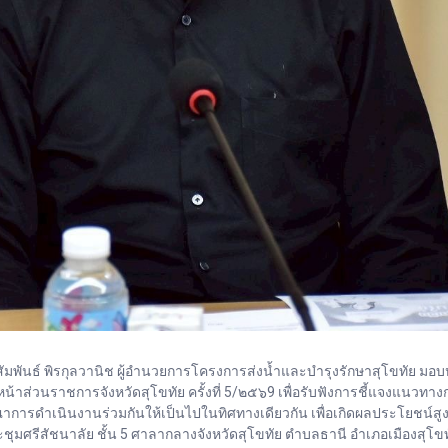
สัมพันธ์ พิรกุลวานิช ผู้อำนวยการโครงการส่งน้ำและบำรุงรักษาสุโขทัย มอบห
้าส่วนราชการจังหวัดสุโขทัย ครั้งที่ 5/๒๕๖9 เพื่อรับฟังการชี้แจงแนวท
การดำเนินงานร่วมกันให้เป็นไปในทิศทางเดียวกัน เพื่อเกิดผลประโยชน์สูงส
มศรีสัชนาลัย ชั้น 5 ศาลากลางจังหวัดสุโขทัย ตำบลธานี อำเภอเมืองสุโขทั