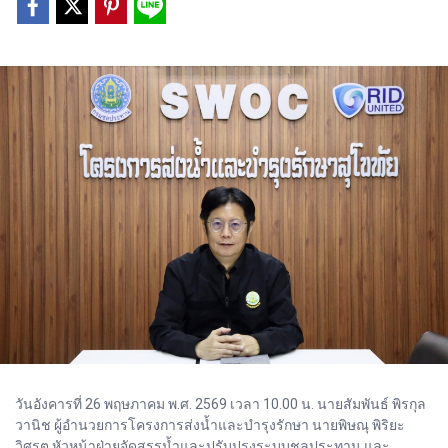
วันอังคารที่ 26 พฤษภาคม พ.ศ. 2569 เวลา 10.00 น. นายสัมพันธ์ พิรกุล
วานิช ผู้อำนวยการโครงการส่งน้ำและบำรุงรักษา นายพิษณุ พิริยะ
วิศรุต หัวหน้าฝ่ายจัดสรรน้ำและปรับปรุงระบบชลประทาน และ