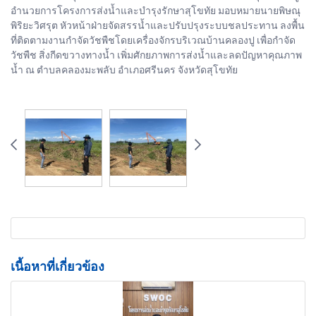
อำนวยการโครงการส่งน้ำและบำรุงรักษาสุโขทัย มอบหมายนายพิษณุ
พิริยะวิศรุต หัวหน้าฝ่ายจัดสรรน้ำและปรับปรุงระบบชลประทาน ลงพื้น
ที่ติดตามงานกำจัดวัชพืชโดยเครื่องจักรบริเวณบ้านคลองปู เพื่อกำจัด
วัชพืช สิ่งกีดขวางทางน้ำ เพิ่มศักยภาพการส่งน้ำและลดปัญหาคุณภาพ
น้ำ ณ ตำบลคลองมะพลับ อำเภอศรีนคร จังหวัดสุโขทัย
เนื้อหาที่เกี่ยวข้อง