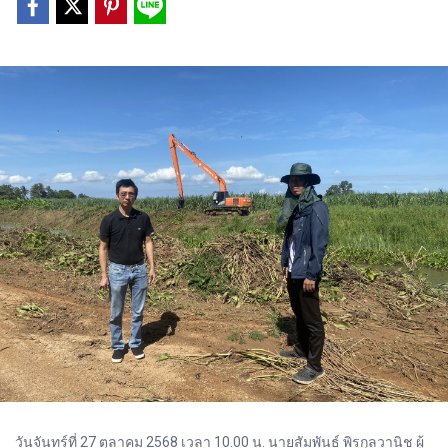
วันจันทร์ที่ 27 ตุลาคม 2568 เวลา 10.00 น. นายสัมพันธ์ พิรกุลวานิช ผู้