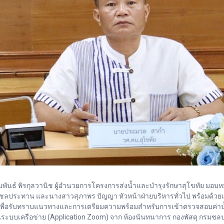
ยสัมพันธ์ พิรกุลวานิช ผู้อำนวยการโครงการส่งน้ำและบำรุงรักษาสุโขทัย ม
ระทาน และนางสาวสุภาพร ปัญญา หัวหน้าฝ่ายบริหารทั่วไป พร้อมด้วยเจ้าหน้
ิง เพื่อรับทราบแนวทางและการเตรียมความพร้อมสำหรับการเข้าตรวจสอบค่าน
ะบบเครือข่าย (Application Zoom) จาก ห้องนันทนาการ กองพัสดุ กรมชล