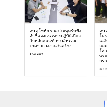
คบ.สุโขทัย ร่วมประชุมรับฟัง
คบ.
คำชี้แจงแนวทางปฏิบัติเกี่ยว
โคร
กับหลักเกณฑ์การคำนวณ
เฉล
ราคากลางงานก่อสร้าง
สมเด
โอก
4 ส.ค. 2569
พระ
กรก
23 ก.ค