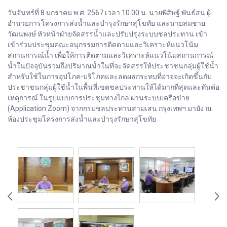
วันจันทร์ที่ 8 มกราคม พ.ศ. 2567 เวลา 10.00 น. นายพิสิษฐ์ พันธ์สน ผู้
อำนวยการโครงการส่งน้ำและบำรุงรักษาสุโขทัย และนายสมชาย
วัฒนพงษ์ หัวหน้าฝ่ายจัดสรรน้ำและปรับปรุงระบบชลประทาน เข้า
เข้าร่วมประชุมคณะอนุกรรมการติดตามและวิเคราะห์แนวโน้ม
สถานการณ์น้ำ เพื่อให้การติดตามและวิเคราะห์แนวโน้มสถานการณ์
น้ำในปัจจุบันรวมถึงปริมาณน้ำในที่จะจัดสรรให้ประชาชนกลุ่มผู้ใช้น้ำ
สำหรับใช้ในการอุปโภค-บริโภคและลดผลกระทบที่อาจจะเกิดขึ้นกับ
ประชาชนกลุ่มผู้ใช้น้ำในพื้นที่เขตชลประทานให้ได้มากที่สุดและทันต่อ
เหตุการณ์ ในรูปแบบการประชุมทางไกล ผ่านระบบเครือข่าย
(Application Zoom) จากกรมชลประทานสามเสน กรุงเทพฯ มายัง ณ
ห้องประชุมโครงการส่งน้ำและบำรุงรักษาสุโขทัย