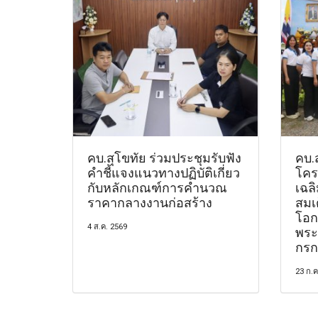
คบ.สุโขทัย ร่วมประชุมรับฟัง
คบ.
คำชี้แจงแนวทางปฏิบัติเกี่ยว
โคร
กับหลักเกณฑ์การคำนวณ
เฉล
ราคากลางงานก่อสร้าง
สมเด
โอก
4 ส.ค. 2569
พระ
กรก
23 ก.ค