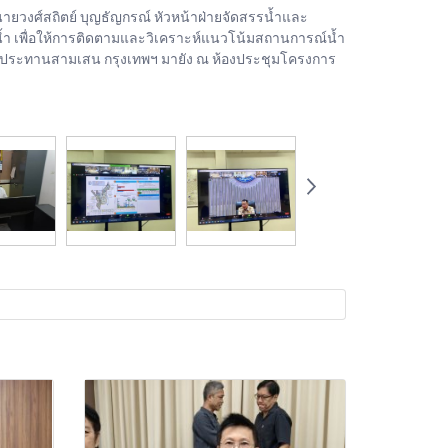
นายวงศ์สถิตย์ บุญธัญกรณ์ หัวหน้าฝ่ายจัดสรรน้ำและ
้ำ เพื่อให้การติดตามและวิเคราะห์แนวโน้มสถานการณ์น้ำ
ชลประทานสามเสน กรุงเทพฯ มายัง ณ ห้องประชุมโครงการ