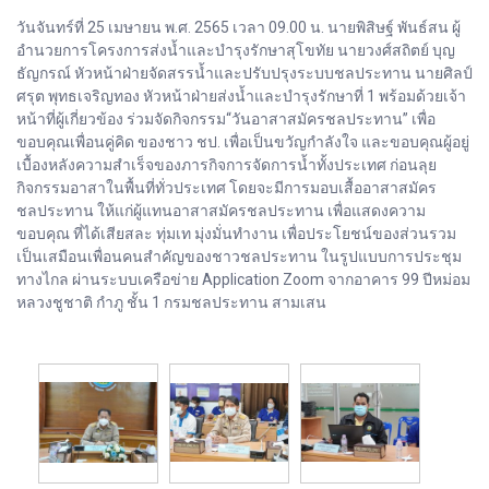
วันจันทร์ที่ 25 เมษายน พ.ศ. 2565 เวลา 09.00 น. นายพิสิษฐ์ พันธ์สน ผู้
อำนวยการโครงการส่งน้ำและบำรุงรักษาสุโขทัย นายวงศ์สถิตย์ บุญ
ธัญกรณ์ หัวหน้าฝ่ายจัดสรรน้ำและปรับปรุงระบบชลประทาน นายศิลป์
ศรุต พุทธเจริญทอง หัวหน้าฝ่ายส่งน้ำและบำรุงรักษาที่ 1 พร้อมด้วยเจ้า
หน้าที่ผู้เกี่ยวข้อง ร่วมจัดกิจกรรม“วันอาสาสมัครชลประทาน” เพื่อ
ขอบคุณเพื่อนคู่คิด ของชาว ชป. เพื่อเป็นขวัญกำลังใจ และขอบคุณผู้อยู่
เบื้องหลังความสำเร็จของภารกิจการจัดการน้ำทั้งประเทศ ก่อนลุย
กิจกรรมอาสาในพื้นที่ทั่วประเทศ โดยจะมีการมอบเสื้ออาสาสมัคร
ชลประทาน ให้แก่ผู้แทนอาสาสมัครชลประทาน เพื่อแสดงความ
ขอบคุณ ที่ได้เสียสละ ทุ่มเท มุ่งมั่นทำงาน เพื่อประโยชน์ของส่วนรวม
เป็นเสมือนเพื่อนคนสำคัญของชาวชลประทาน ในรูปแบบการประชุม
ทางไกล ผ่านระบบเครือข่าย Application Zoom จากอาคาร 99 ปีหม่อม
หลวงชูชาติ กำภู ชั้น 1 กรมชลประทาน สามเสน